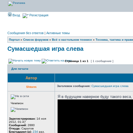
Вход
Регистрация
Сообщения без ответов
|
Активные темы
Портал
»
Список форумов
»
Всё о настольном теннисе
»
Техника, тактика и прав
Сумасшедшая игра слева
Страница
1
из
1
[ 1 сообщение ]
Для печати
Автор
Заголовок сообщения:
Сумасшедшая игра слева
Shtorm
Я в будущем наверное буду такого веса, б
Чемпион
Зарегистрирован:
14 ноя
2012, 01:47
Сообщений:
2880
Откуда:
Саратов
Благодарил (а):
234
раз.