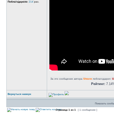
Поблагодарили:
214
раз.
За это сообщение автора
Shtorm
поблагодарил:
G
Рейтинг:
7.14
Вернуться наверх
Показать сооб
Страница
1
из
1
[ 1 сообщение ]