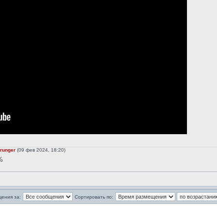
runger
(09 фев 2024, 18:20)
%
щения за:
Сортировать по: