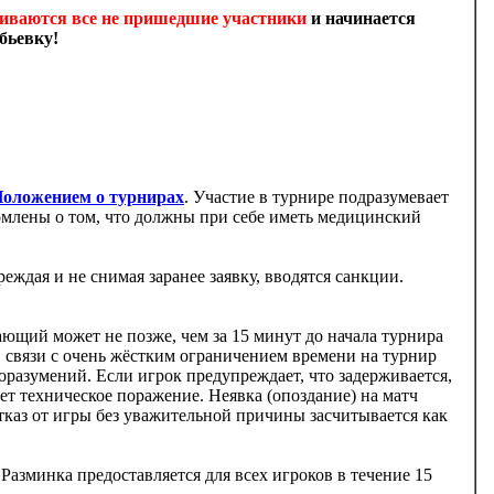
ркиваются все не пришедшие участники
и начинается
бьевку!
оложением о турнирах
. Участие в турнире подразумевает
едомлены о том, что должны при себе иметь медицинский
реждая и не снимая заранее заявку, вводятся санкции.
ющий может не позже, чем за 15 минут до начала турнира
 В связи с очень жёстким ограничением времени на турнир
оразумений. Если игрок предупреждает, что задерживается,
ет техническое поражение. Неявка (опоздание) на матч
Отказ от игры без уважительной причины засчитывается как
Разминка предоставляется для всех игроков в течение 15