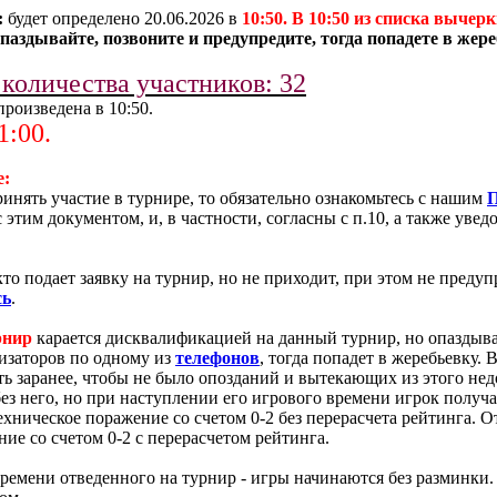
:
будет определено 20.06.2026 в
10:50. В 10:50 из списка выче
паздывайте, позвоните и предупредите, тогда попадете в жере
количества участников: 32
произведена в 10:50.
1:00.
е:
ринять участие в турнире, то обязательно ознакомьтесь с нашим
П
с этим документом, и, в частности, согласны с п.10, а также ув
 кто подает заявку на турнир, но не приходит, при этом не предуп
сь
.
рнир
карается дисквалификацией на данный турнир, но опаздыва
изаторов по одному из
телефонов
, тогда попадет в жеребьевку.
ть заранее, чтобы не было опозданий и вытекающих из этого нед
ез него, но при наступлении его игрового времени игрок получа
ехническое поражение со счетом 0-2 без перерасчета рейтинга. 
ие со счетом 0-2 с перерасчетом рейтинга.
ремени отведенного на турнир - игры начинаются без разминки. 