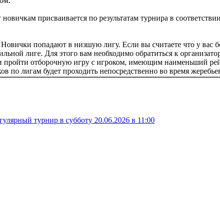
ом.
 новичкам присваивается по результатам турнира в соответстви
Новички попадают в низшую лигу. Если вы считаете что у вас бо
сильной лиге. Для этого вам необходимо обратиться к организато
 и пройти отборочную игру с игроком, имеющим наименьший рей
ков по лигам будет проходить непосредственно во время жеребье
егулярный турнир в субботу 20.06.2026 в 11:00