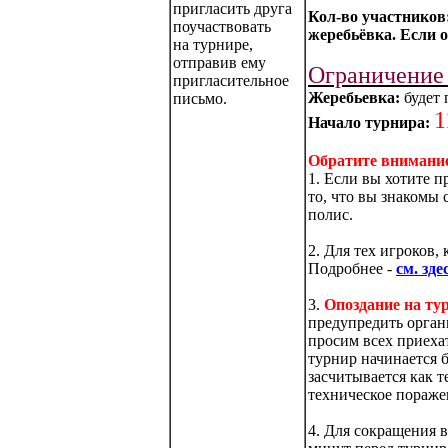
пригласить друга
Кол-во участников
поучаствовать
жеребьёвка. Если о
на турнире,
отправив ему
Ограничение 
пригласительное
Жеребьевка:
будет 
письмо.
1
Начало турнира:
Обратите внимани
1. Если вы хотите п
то, что вы знакомы 
полис.
2. Для тех игроков,
Подробнее -
см. зде
3.
Опоздание на ту
предупредить орган
просим всех приеха
турнир начинается б
засчитывается как т
техническое поражен
4. Для сокращения в