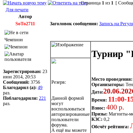
Страница
1
из
1
[ Сообще
Для печати
Автор
SoTo2711
Заголовок сообщения:
Запись на Регул
Чемпион
Турнир "
Зарегистрирован:
23
июн 2014, 20:53
Место проведения:
Сообщений:
3756
Резерв:
Организаторы:
Тен
Благодарил (а):
49
20.06.202
Дата:
раз.
11:00-1
Поблагодарили:
221
Данной формой
Время:
раз.
могут
400 р.
Взнос:
воспользоваться
Призы:
Магниты-м
авторизированные
КЗС:
0,2
пользователи
форума.
Обсчёт рейтинга:
А ещё вы можете