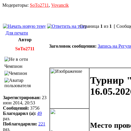
Модераторы:
SoTo2711
,
Vovancik
Страница
1
из
1
[ Сообще
Для печати
Автор
Заголовок сообщения:
Запись на Регул
SoTo2711
Чемпион
Турнир "
16.05.20
Зарегистрирован:
23
июн 2014, 20:53
Сообщений:
3756
Благодарил (а):
49
раз.
Место пров
Поблагодарили:
221
раз.