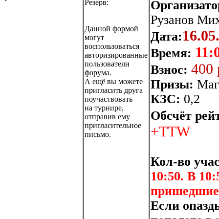
Организато
Резерв:
Рузанов Мих
Данной формой
16.05
Дата:
могут
воспользоваться
11:
Время:
авторизированные
пользователи
400 
Взнос:
форума.
Призы:
Маг
А ещё вы можете
пригласить друга
КЗС:
0,2
поучаствовать
на турнире,
Обсчёт рей
отправив ему
пригласительное
+TTW
письмо.
Кол-во уча
10:50. В 10
пришедшие
Если опазды