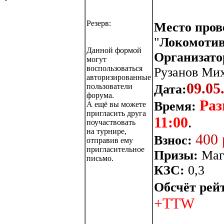
Резерв:
Место пров
"
Локомоти
Данной формой
Организато
могут
воспользоваться
Рузанов Мих
авторизированные
09.05
Дата:
пользователи
форума.
Раз
Время:
А ещё вы можете
пригласить друга
11:00
.
поучаствовать
на турнире,
400 
Взнос:
отправив ему
пригласительное
Призы:
Маг
письмо.
КЗС:
0,3
Обсчёт рей
+TTW