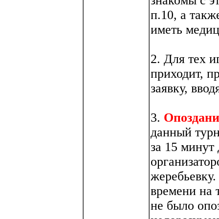
знакомы с э
п.10, а так
иметь медиц
2. Для тех и
приходит, п
заявку, вво
3.
Опоздани
данный турн
за 15 минут
организатор
жеребьевку.
времени на 
не было опо