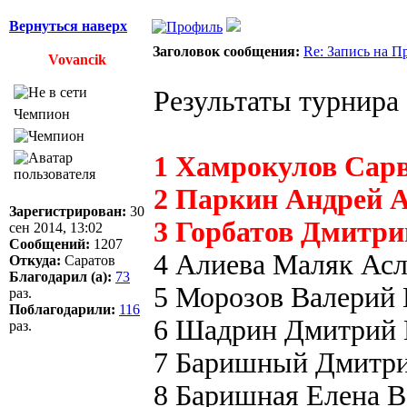
Вернуться наверх
Заголовок сообщения:
Re: Запись на П
Vovancik
Результаты турнира
Чемпион
1 Хамрокулов Сар
2 Паркин Андрей 
Зарегистрирован:
30
3 Горбатов Дмитри
сен 2014, 13:02
Сообщений:
1207
4 Алиева Маляк Ас
Откуда:
Саратов
Благодарил (а):
73
5 Морозов Валерий
раз.
Поблагодарили:
116
6 Шадрин Дмитрий 
раз.
7 Баришный Дмитр
8 Баришная Елена В