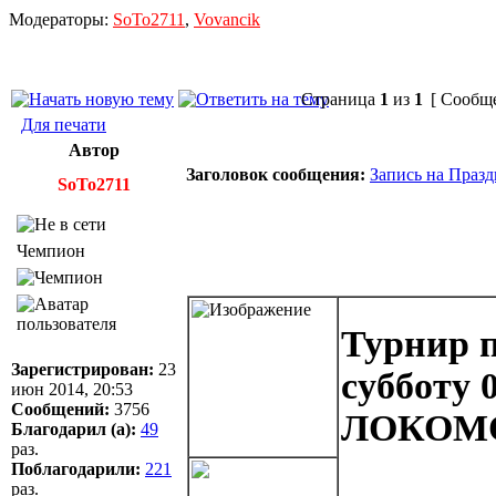
Модераторы:
SoTo2711
,
Vovancik
Страница
1
из
1
[ Сообще
Для печати
Автор
Заголовок сообщения:
Запись на Празд
SoTo2711
Чемпион
Турнир 
Зарегистрирован:
23
субботу 0
июн 2014, 20:53
Сообщений:
3756
ЛОКОМ
Благодарил (а):
49
раз.
Поблагодарили:
221
раз.