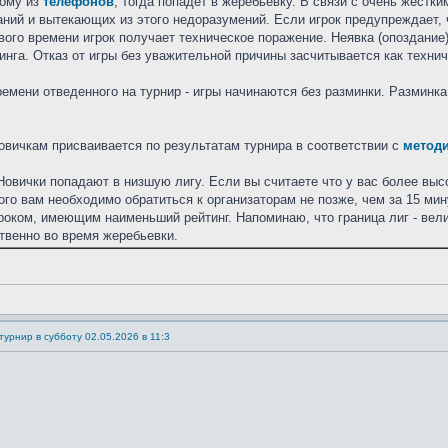
ному из
телефонов
, тогда попадет в жеребьевку. В связи с очень жёстк
ний и вытекающих из этого недоразумений. Если игрок предупреждает, ч
вого времени игрок получает техническое поражение. Неявка (опоздание)
инга. Отказ от игры без уважительной причины засчитывается как технич
емени отведенного на турнир - игры начинаются без разминки. Разминка
новичкам присваивается по результатам турнира в соответствии с
методи
овички попадают в низшую лигу. Если вы считаете что у вас более высо
ого вам необходимо обратиться к организаторам не позже, чем за 15 мин
гроком, имеющим наименьший рейтинг. Напоминаю, что граница лиг - вел
твенно во время жеребьевки.
урнир в субботу 02.05.2026 в 11:3