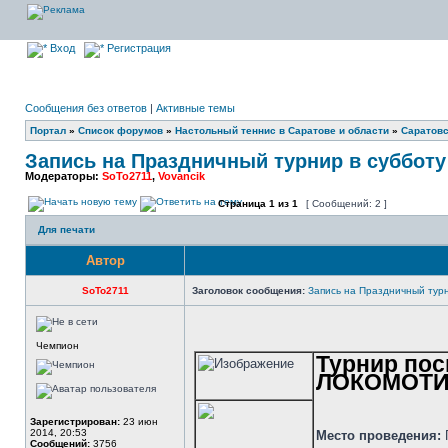
Вход
Регистрация
Сообщения без ответов
|
Активные темы
Портал
»
Список форумов
»
Настольный теннис в Саратове и области
»
Саратовс
Запись на Праздничный турнир в субботу 0
Модераторы:
SoTo2711
,
Vovancik
Страница
1
из
1
[ Сообщений: 2 ]
Для печати
Автор
SoTo2711
Заголовок сообщения:
Запись на Праздничный турн
Чемпион
Турнир пос
ЛОКОМОТ
Зарегистрирован:
23 июн
2014, 20:53
Место проведения:
Сообщений:
3756