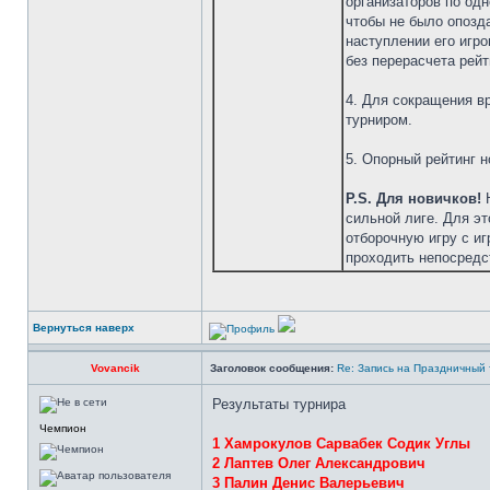
организаторов по од
чтобы не было опозда
наступлении его игро
без перерасчета рейт
4. Для сокращения вр
турниром.
5. Опорный рейтинг 
P.S. Для новичков!
Н
сильной лиге. Для эт
отборочную игру с и
проходить непосредс
Вернуться наверх
Vovancik
Заголовок сообщения:
Re: Запись на Праздничный т
Результаты турнира
Чемпион
1 Хамрокулов Сарвабек Содик Углы
2 Лаптев Олег Александрович
3 Палин Денис Валерьевич