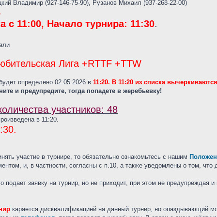
кий Владимир (927-146-75-90), Рузанов Михаил (937-268-22-00)
6
а с 11:00, Начало турнира: 11:30
.
али
юбительская Лига +RTTF +TTW
будет определено 02.05.2026 в
11:20. В 11:20 из списка вычеркивают
ните и предупредите, тогда попадете в жеребьевку!
оличества участников: 48
роизведена в 11:20.
:30.
инять участие в турнире, то обязательно ознакомьтесь с нашим
Положен
ентом, и, в частности, согласны с п.10, а также уведомлены о том, что
кто подает заявку на турнир, но не приходит, при этом не предупреждая 
нир
карается дисквалификацией на данный турнир, но опаздывающий мож