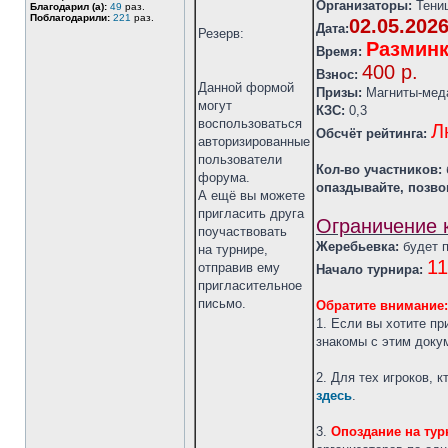
Организаторы:
Тениц
Благодарил (а):
49
раз.
Поблагодарили:
221
раз.
02.05.202
Дата:
Резерв:
Разминк
Время:
400 р.
Взнос:
Данной формой
Призы:
Магниты-мед
могут
КЗС:
0,3
воспользоваться
Л
Обсчёт рейтинга:
авторизированные
пользователи
Кол-во участников:
форума.
опаздывайте, позво
А ещё вы можете
пригласить друга
Ограничение к
поучаствовать
Жеребьевка:
будет п
на турнире,
11
отправив ему
Начало турнира:
пригласительное
письмо.
Обратите внимание:
1. Если вы хотите пр
знакомы с этим докум
2. Для тех игроков, 
здесь
.
3.
Опоздание на тур