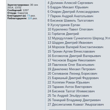
4 Долинин Алексей Сергеевич
Зарегистрирован:
30 сен
5 Бардин Михаил Юрьевич
2014, 13:02
Сообщений:
1207
6 Опарин Дмитрий Александрович
Откуда:
Саратов
Благодарил (а):
73
раз.
7 Паркин Андрей Анатольевич
Поблагодарили:
116
раз.
8 Бисинов Шамиль Талгатович
9 Хуснутдинов Ерлан
10 Куриленко Павел Олегович
11 Горбатов Дмитрий
12 Муродуллаев Суннатилло Шерзод Угл
13 Шадрин Дмитрий Иванович
14 Морозов Валерий Константинович
15 Тронин Артем Вячеславович
16 Богомолов Дмитрий Валерьевич
17 Чесноков Вадим Николаевич
18 Павлюков Олег Васильевич
19 Даниленко Михаил Петрович
20 Селиванов Леонид Борисович
21 Баришный Дмитрий Федорович
22 Холяпин Роман Юрьевич
23 Таранин Антон Викторович
24 Бисинов Талгат Илимисович
25 Тю Андрей Эльбрусович
26 Теницкий Владимир Дмитриевич
27 Дюсингалиев Азамат Умырзагович