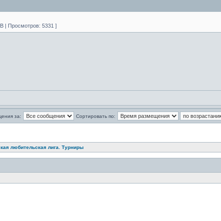
B | Просмотров: 5331 ]
щения за:
Сортировать по:
кая любительская лига. Турниры