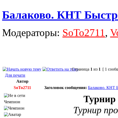
Балаково. КНТ Быстры
Модераторы:
SoTo2711
,
V
Страница
1
из
1
[ 1 сооб
Для печати
Автор
SoTo2711
Заголовок сообщения:
Балаково. КНТ Б
Турнир 
Чемпион
Турнир пр