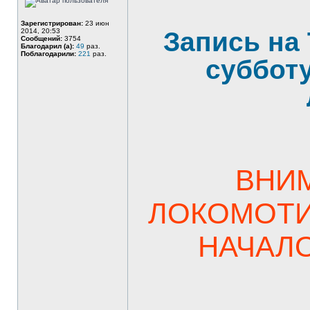
Зарегистрирован:
23 июн
2014, 20:53
Запись на
Сообщений:
3754
Благодарил (а):
49
раз.
Поблагодарили:
221
раз.
субботу
ВНИМ
ЛОКОМОТИВ
НАЧАЛО 