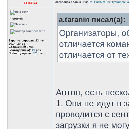
Заголовок сообщения:
Re: Расписание турниров на
SoTo2711
a.taranin писал(а):
Чемпион
Организаторы, о
Зарегистрирован:
23 июн
отличается кома
2014, 20:53
Сообщений:
3754
Благодарил (а):
49
раз.
отличается от те
Поблагодарили:
221
раз.
Антон, есть неск
1. Они не идут в 
проводится с сен
загрузки я не мог