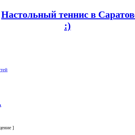
стей
.
щение ]