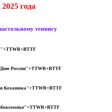
 2025 года
настольному теннису
рный"+TTWR+RTTF
ный Дню России"+TTWR+RTTF
лексея Коханюка"+TTWR+RTTF
ый. Межсезонье"+TTWR+RTTF