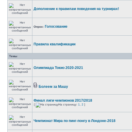
Дополнение к правилам поведения на турнирах!
Голосование
Опрос:
Правила квалификации
Темы
Олимпиада Токио 2020-2021
Болеем за Машу
Финал лиги чемпионов 2017/2018
[
На страницу:
1
,
2
]
Чемпионат Мира по пинг-понгу в Лондоне-2018