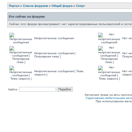
Портал
»
Список форумов
»
Общий форум
»
Спорт
Кто сейчас на форуме
Сейчас этот форум просматривают: нет зарегистрированных пользователей и гости:
Непрочитанные сообщения
Нет н
Непрочитанные сообщения [
Нет н
Популярная тема ]
Популя
Непрочитанные сообщения [ Тема
Нет не
закрыта ]
закрыт
Найти:
Авторские права на весь оригин
Саратовская любительская лига п
При использовании мате