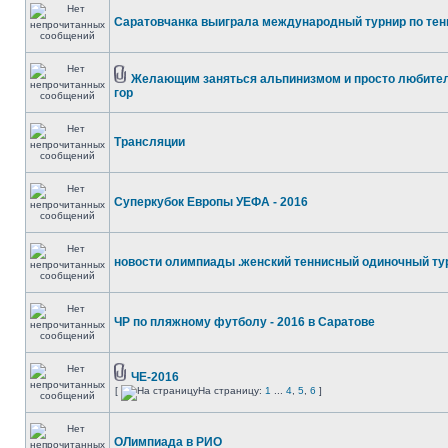
Саратовчанка выиграла международный турнир по тен
Желающим заняться альпинизмом и просто любите
гор
Трансляции
Суперкубок Европы УЕФА - 2016
новости олимпиады .женский теннисный одиночный ту
ЧР по пляжному футболу - 2016 в Саратове
ЧЕ-2016
[
На страницу:
1
...
4
,
5
,
6
]
ОЛимпиада в РИО