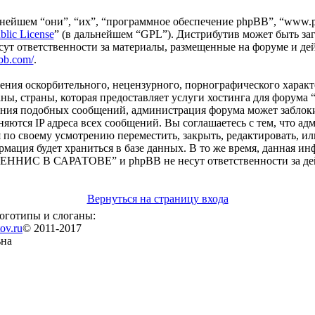
ейшем “они”, “их”, “программное обеспечение phpBB”, “www.p
blic License
” (в дальнейшем “GPL”). Дистрибутив может быть за
сут ответственности за материалы, размещенные на форуме и де
bb.com/
.
ения оскорбительного, нецензурного, порнографического характе
раны, страны, которая предоставляет услуги хостинга для ф
ения подобных сообщений, администрация форума может заблоки
раняются IP адреса всех сообщений. Вы соглашаетесь с тем, 
по своему усмотрению переместить, закрыть, редактировать, ил
рмация будет храниться в базе данных. В то же время, данная ин
НИС В САРАТОВЕ” и phpBB не несут ответственности за дейст
Вернуться на страницу входа
логотипы и слоганы:
ov.ru
© 2011-2017
ьна