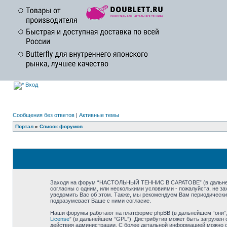
Вход
Сообщения без ответов
|
Активные темы
Портал
»
Список форумов
Заходя на форум “НАСТОЛЬНЫЙ ТЕННИС В САРАТОВЕ” (в дальнейше
согласны с одним, или несколькими условиями - пожалуйста, не
уведомить Вас об этом. Также, мы рекомендуем Вам периодичес
подразумевает Ваше с ними согласие.
Наши форумы работают на платформе phpBB (в дальнейшем “они”, “
License
” (в дальнейшем “GPL”). Дистрибутив может быть загружен 
действия администрации. С более детальной информацией можно 