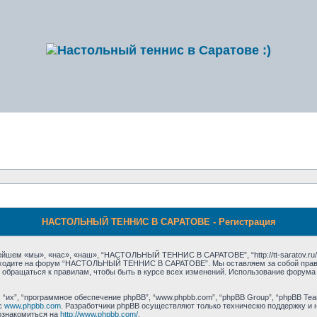
НАСТОЛЬНЫЙ ТЕННИС В САРАТОВЕ - Регистрация
м «мы», «нас», «наш», “НАСТОЛЬНЫЙ ТЕННИС В САРАТОВЕ”, “http://tt-saratov.ru/p
 заходите на форум “НАСТОЛЬНЫЙ ТЕННИС В САРАТОВЕ”. Мы оставляем за собой право
ки обращаться к правилам, чтобы быть в курсе всех изменений. Использование ф
их”, “программное обеспечение phpBB”, “www.phpbb.com”, “phpBB Group”, “phpBB Tea
с
www.phpbb.com
. Разработчики phpBB осуществляют только техническю поддержку и 
ознакомиться на
http://www.phpbb.com/
.