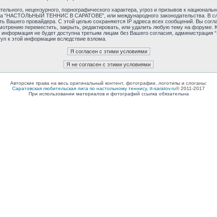
ельного, нецензурного, порнографического характера, угроз и призывов к националь
орума “НАСТОЛЬНЫЙ ТЕННИС В САРАТОВЕ”, или международного законодательства. В 
ость Вашего провайдера. С этой целью сохраняются IP адреса всех сообщений. Вы 
отрению переместить, закрыть, редактировать, или удалить любую тему на форуме. К
ная информация не будет доступна третьим лицам без Вашего согласия, администра
туп к этой информации вследствие взлома.
Авторские права на весь оригинальный контент, фотографии, логотипы и слоганы:
Саратовская любительская лига по настольному теннису, tt-saratov.ru
© 2011-2017
При использовании материалов и фотографий ссылка обязательна