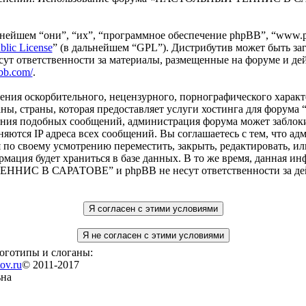
ейшем “они”, “их”, “программное обеспечение phpBB”, “www.p
blic License
” (в дальнейшем “GPL”). Дистрибутив может быть за
сут ответственности за материалы, размещенные на форуме и де
bb.com/
.
ения оскорбительного, нецензурного, порнографического характе
раны, страны, которая предоставляет услуги хостинга для ф
ения подобных сообщений, администрация форума может заблоки
раняются IP адреса всех сообщений. Вы соглашаетесь с тем, 
по своему усмотрению переместить, закрыть, редактировать, ил
рмация будет храниться в базе данных. В то же время, данная ин
НИС В САРАТОВЕ” и phpBB не несут ответственности за дейст
логотипы и слоганы:
ov.ru
© 2011-2017
ьна