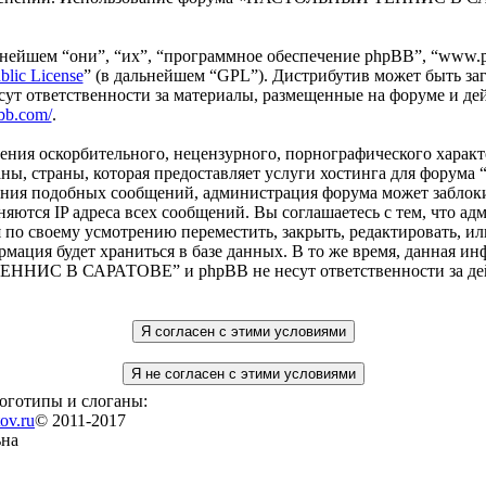
ейшем “они”, “их”, “программное обеспечение phpBB”, “www.p
blic License
” (в дальнейшем “GPL”). Дистрибутив может быть за
сут ответственности за материалы, размещенные на форуме и де
bb.com/
.
ения оскорбительного, нецензурного, порнографического характе
раны, страны, которая предоставляет услуги хостинга для ф
ения подобных сообщений, администрация форума может заблоки
раняются IP адреса всех сообщений. Вы соглашаетесь с тем, 
по своему усмотрению переместить, закрыть, редактировать, ил
рмация будет храниться в базе данных. В то же время, данная ин
НИС В САРАТОВЕ” и phpBB не несут ответственности за дейст
логотипы и слоганы:
ov.ru
© 2011-2017
ьна