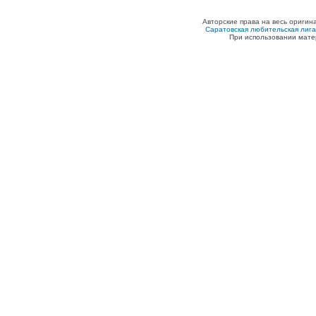
Авторские права на весь оригин
Саратовская любительская лига п
При использовании мате