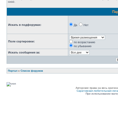
ниже.
Па
Искать в подфорумах:
Да
Нет
Поле сортировки:
по возрастанию
по убыванию
Искать сообщения за:
Портал
»
Список форумов
Авторские права на весь оригин
Саратовская любительская лига п
При использовании мате