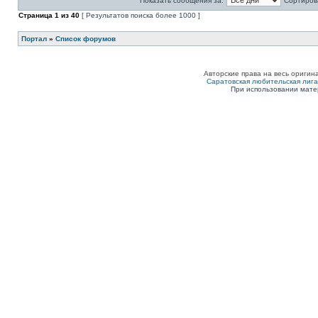
Показать сообщения за:
Сортирова
Страница
1
из
40
[ Результатов поиска более 1000 ]
Портал
»
Список форумов
Авторские права на весь оригин
Саратовская любительская лига п
При использовании мате