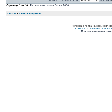
Показать сообщения за:
Сортирова
Страница
1
из
40
[ Результатов поиска более 1000 ]
Портал
»
Список форумов
Авторские права на весь оригин
Саратовская любительская лига п
При использовании мате