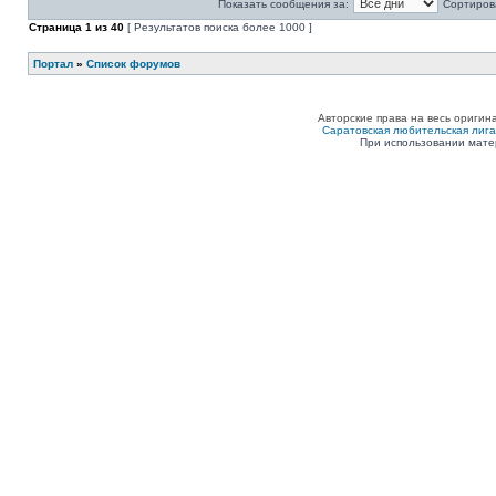
Показать сообщения за:
Сортирова
Страница
1
из
40
[ Результатов поиска более 1000 ]
Портал
»
Список форумов
Авторские права на весь оригин
Саратовская любительская лига п
При использовании мате