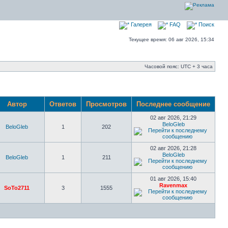
Галерея
FAQ
Поиск
Текущее время: 06 авг 2026, 15:34
Часовой пояс: UTC + 3 часа
Автор
Ответов
Просмотров
Последнее сообщение
02 авг 2026, 21:29
BeloGleb
BeloGleb
1
202
02 авг 2026, 21:28
BeloGleb
BeloGleb
1
211
01 авг 2026, 15:40
Ravenmax
SoTo2711
3
1555