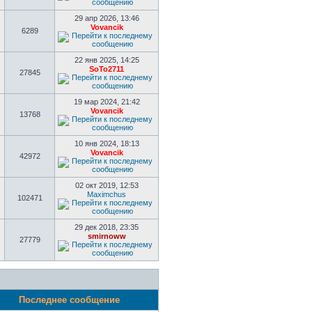
29 апр 2026, 13:46
Vovancik
6289
22 янв 2025, 14:25
SoTo2711
27845
19 мар 2024, 21:42
Vovancik
13768
10 янв 2024, 18:13
Vovancik
42972
02 окт 2019, 12:53
Maximchus
102471
29 дек 2018, 23:35
smirnoww
27779
Последнее сообщение