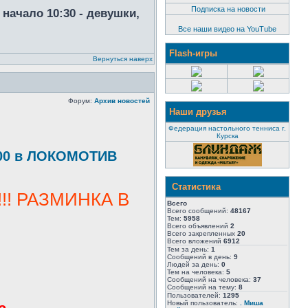
Подписка на новости
начало 10:30 - девушки,
Все наши видео на YouTube
Flash-игры
Вернуться наверх
Форум:
Архив новостей
Наши друзья
Федерация настольного тенниса г.
Курска
1:00 в ЛОКОМОТИВ
Статистика
!! РАЗМИНКА В
Всего
Всего сообщений:
48167
Тем:
5958
Всего объявлений
2
Всего закрепленных
20
Всего вложений
6912
Тем за день:
1
Сообщений в день:
9
Людей за день:
0
Тем на человека:
5
Сообщений на человека:
37
Сообщений на тему:
8
Пользователей:
1295
Новый пользователь:
. Миша