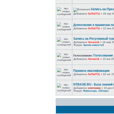
Запись на Праз
Добавлено
SoTo2711
» 29 апр 2
Дополнение к правилам по
Добавлено
SoTo2711
» 22 янв 2
Запись на Регулярный тур
Добавлено
Vovancik
» 19 мар 2
Форум:
Архив новостей
Голосование
Голосование:
Добавлено
Vovancik
» 10 янв 2
Правила квалификации
Добавлено
SoTo2711
» 02 окт 2
NTBASE.RU - База знаний 
Добавлено
smirnoww
» 24 дек 2
Форум:
Инвентарь. Обзоры