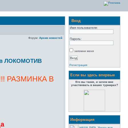
Вход
Имя пользователя:
Форум:
Архив новостей
Пароль:
запомни меня
00 в ЛОКОМОТИВ
Регистрация
Если вы здесь впервые
!! РАЗМИНКА В
Кто вы такие, и зачем мне
участвовать в ваших турнирах?
Информация
да
НАША ЛИГА. Узнать всю