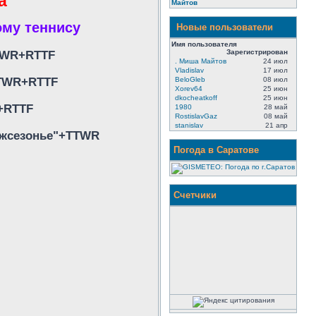
а
Майтов
ому теннису
Новые пользователи
Имя пользователя
Зарегистрирован
TTWR+RTTF
. Миша Майтов
24 июл
Vladislav
17 июл
TTWR+RTTF
BeloGleb
08 июл
Xorev64
25 июн
dkocheatkoff
25 июн
R+RTTF
1980
28 май
RostislavGaz
08 май
stanislav
21 апр
Межсезонье"+TTWR
Погода в Саратове
Счетчики