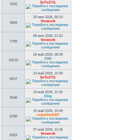
SoTo2711
3192
20 июн 2026, 00:10
Vovancik
4584
08 июн 2026, 21:52
Vovancik
7789
28 май 2026, 08:58
1980
33178
23 май 2026, 15:30
SoTo2711
8537
19 май 2026, 11:30
Oleg
5046
15 май 2026, 10:40
LinkinPark007
6790
07 май 2026, 12:36
Vovancik
6353