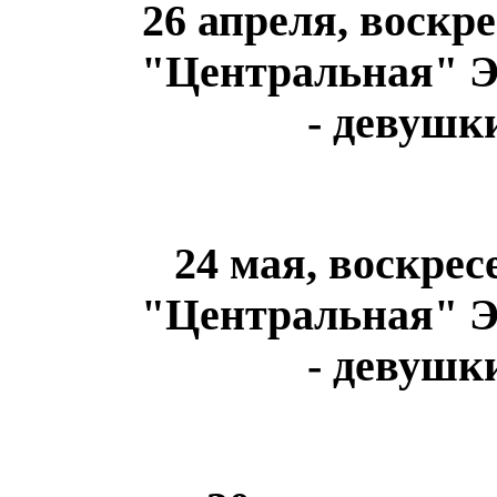
26 апреля, воскр
"Центральная" Эн
- девушк
24 мая, воскре
"Центральная" Эн
- девушк