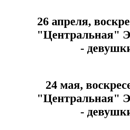
26 апреля, воскр
"Центральная" Эн
- девушк
24 мая, воскре
"Центральная" Эн
- девушк