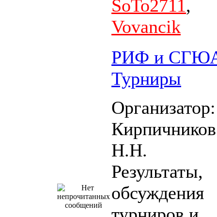
SoTo2711
,
Vovancik
РИФ и СГЮ
Турниры
Организатор:
Кирпичников
Н.Н.
Результаты,
обсуждения
турниров и