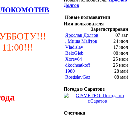
Долгов
00 в ЛОКОМОТИВ
Новые пользователи
Имя пользователя
Зарегистрирован
УББОТУ!!!
Ярослав Долгов
07 авг
. Миша Майтов
24 июл
1:00!!!
Vladislav
17 июл
BeloGleb
08 июл
Xorev64
25 июн
dkocheatkoff
25 июн
1980
28 май
RostislavGaz
08 май
Погода в Саратове
года
Счетчики