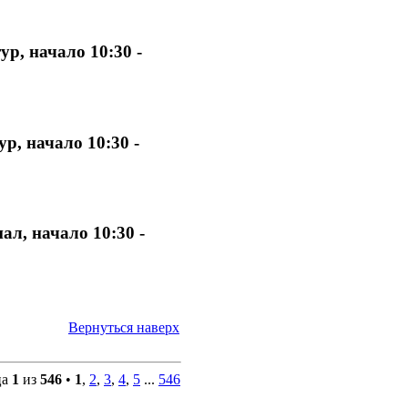
р, начало 10:30 -
р, начало 10:30 -
л, начало 10:30 -
Вернуться наверх
ца
1
из
546
•
1
,
2
,
3
,
4
,
5
...
546