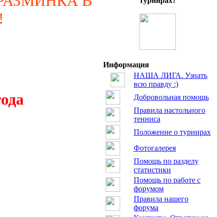
 РАЗМИНКА В
турнирах?
!
Информация
НАША ЛИГА. Узнать
всю правду :)
года
Добровольная помощь
Правила настольного
тенниса
Положение о турнирах
Фотогалерея
Помощь по разделу
статистики
Помощь по работе с
форумом
Правила нашего
форума