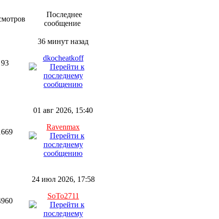
Последнее
смотров
сообщение
36 минут назад
dkocheatkoff
93
01 авг 2026, 15:40
Ravenmax
1669
24 июл 2026, 17:58
SoTo2711
4960