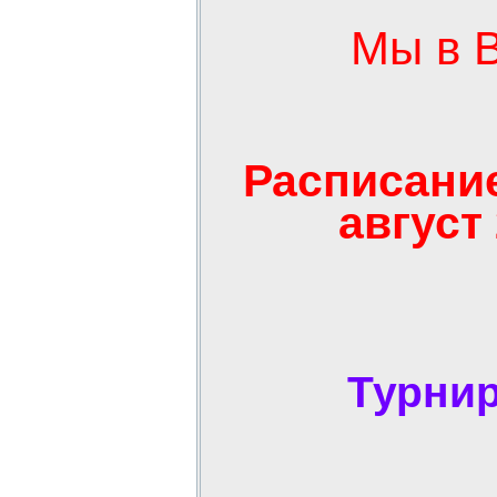
Мы в 
Расписани
август
Турни