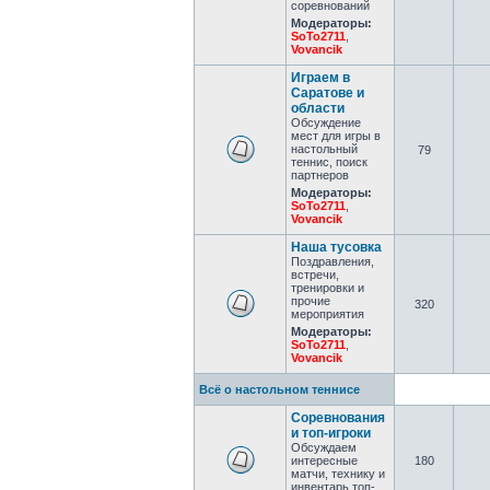
соревнований
Модераторы:
SoTo2711
,
Vovancik
Играем в
Саратове и
области
Обсуждение
мест для игры в
настольный
79
теннис, поиск
партнеров
Модераторы:
SoTo2711
,
Vovancik
Наша тусовка
Поздравления,
встречи,
тренировки и
прочие
320
мероприятия
Модераторы:
SoTo2711
,
Vovancik
Всё о настольном теннисе
Соревнования
и топ-игроки
Обсуждаем
интересные
180
матчи, технику и
инвентарь топ-