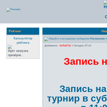
Рейтинг
Наш
Калькулятор
Расписание т
рейтинга
Добавлено :
SoTo2711
» Сегодня, 07:14
Идёт загрузка
призёров...
Запись 
Запись н
турнир в суб