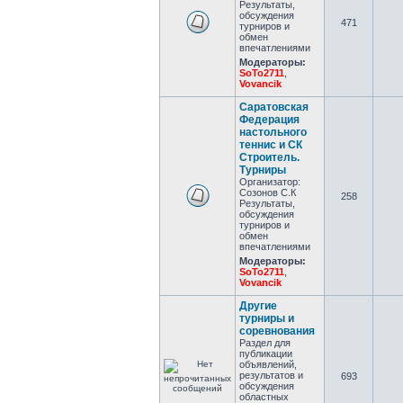
Результаты,
обсуждения
471
турниров и
обмен
впечатлениями
Модераторы:
SoTo2711
,
Vovancik
Саратовская
Федерация
настольного
теннис и СК
Строитель.
Турниры
Организатор:
Созонов С.К
258
Результаты,
обсуждения
турниров и
обмен
впечатлениями
Модераторы:
SoTo2711
,
Vovancik
Другие
турниры и
соревнования
Раздел для
публикации
объявлений,
результатов и
693
обсуждения
областных