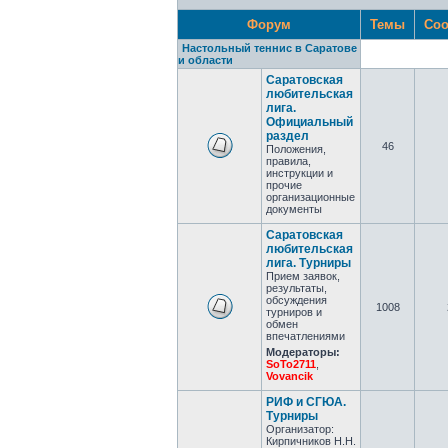
Форум
Темы
Соо
Настольный теннис в Саратове
и области
Саратовская
любительская
лига.
Официальный
раздел
46
Положения,
правила,
инструкции и
прочие
организационные
документы
Саратовская
любительская
лига. Турниры
Прием заявок,
результаты,
обсуждения
1008
турниров и
обмен
впечатлениями
Модераторы:
SoTo2711
,
Vovancik
РИФ и СГЮА.
Турниры
Организатор:
Кирпичников Н.Н.