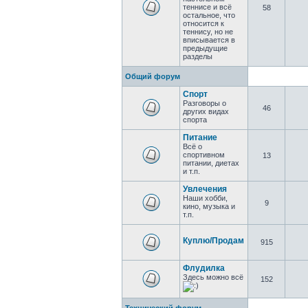
теннисе и всё
58
остальное, что
относится к
теннису, но не
вписывается в
предыдущие
разделы
Общий форум
Спорт
Разговоры о
46
других видах
спорта
Питание
Всё о
спортивном
13
питании, диетах
и т.п.
Увлечения
Наши хобби,
9
кино, музыка и
т.п.
Куплю/Продам
915
Флудилка
Здесь можно всё
152