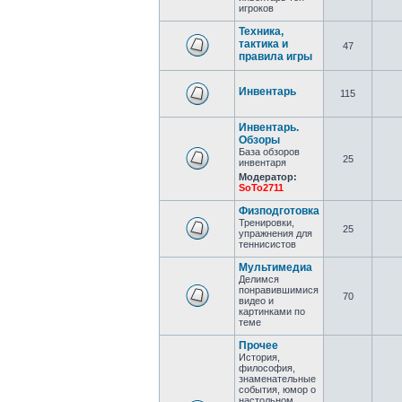
игроков
Техника,
тактика и
47
правила игры
Инвентарь
115
Инвентарь.
Обзоры
База обзоров
25
инвентаря
Модератор:
SoTo2711
Физподготовка
Тренировки,
25
упражнения для
теннисистов
Мультимедиа
Делимся
понравившимися
70
видео и
картинками по
теме
Прочее
История,
философия,
знаменательные
события, юмор о
настольном