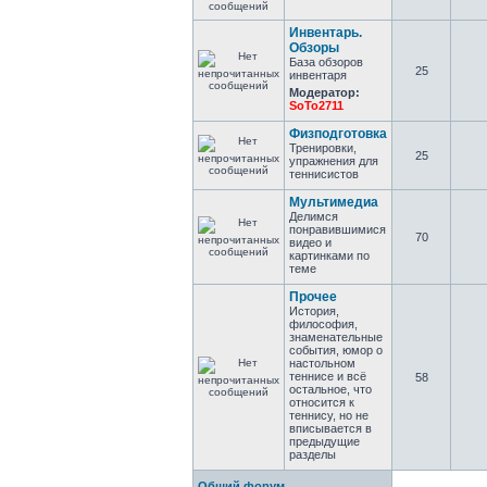
Инвентарь.
Обзоры
База обзоров
25
инвентаря
Модератор:
SoTo2711
Физподготовка
Тренировки,
25
упражнения для
теннисистов
Мультимедиа
Делимся
понравившимися
70
видео и
картинками по
теме
Прочее
История,
философия,
знаменательные
события, юмор о
настольном
теннисе и всё
58
остальное, что
относится к
теннису, но не
вписывается в
предыдущие
разделы
Общий форум