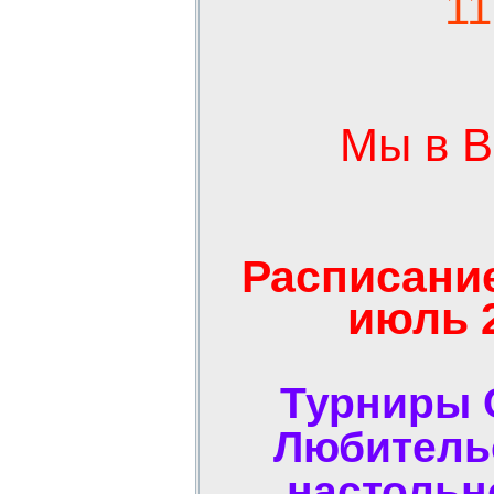
11
Мы в В
Расписани
июль 
Турниры 
Любитель
настольн