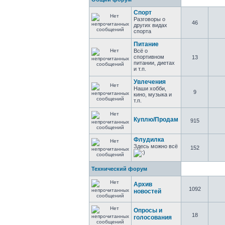
Спорт
Разговоры о
46
других видах
спорта
Питание
Всё о
спортивном
13
питании, диетах
и т.п.
Увлечения
Наши хобби,
9
кино, музыка и
т.п.
Куплю/Продам
915
Флудилка
Здесь можно всё
152
Технический форум
Архив
1092
новостей
Опросы и
18
голосования