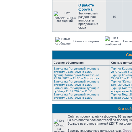
О работе
форума
Технический
раздел, все
10
вопросы и
предложения -
сюда
Новые сообщения
Нет н
Св
Свежие объявления
Свежие попу
Запись на Регулярный турнир в
Турнир Коман
субботу 01.08.2026 в 11:00
25.07.2026 в 
Турнир Командный-Межсезонье
Турнир Коман
25.07.2026 в 11:00 в Локомотив
27.06.26 в 11:
Запись на Регулярный турнир в
Турнир "Коман
субботу 18.07.2026 в 11:00
№9" 30.05.26 
Запись на Регулярный турнир в
Турнир Благо
субботу 11.07.2026 в 11:00
воскресенье 1
Запись на Регулярный турнир в
Турнир Года 2
субботу 04.07.2026 в 11:00
января 2022 г
Кто се
Сейчас посетителей на форуме:
63
, из н
на активности пользователей за последни
Больше всего посетителей (
2347
) на фору
Зарегистрированные пользователи:
Googl