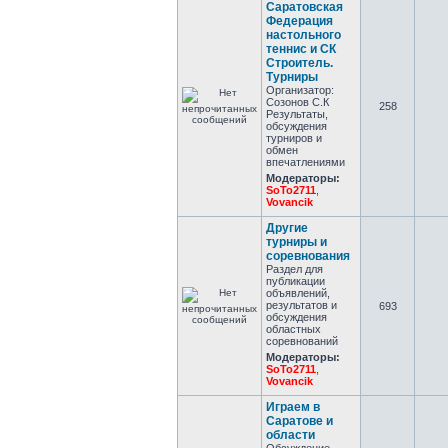
Саратовская
Федерация
настольного
теннис и СК
Строитель.
Турниры
Организатор:
Созонов С.К
258
Результаты,
обсуждения
турниров и
обмен
впечатлениями
Модераторы:
SoTo2711
,
Vovancik
Другие
турниры и
соревнования
Раздел для
публикации
объявлений,
результатов и
693
обсуждения
областных
соревнований
Модераторы:
SoTo2711
,
Vovancik
Играем в
Саратове и
области