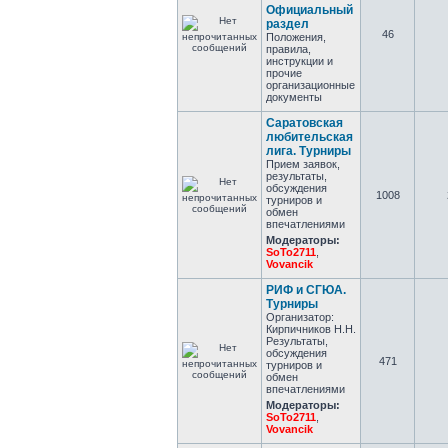
Официальный
раздел
46
Положения,
правила,
инструкции и
прочие
организационные
документы
Саратовская
любительская
лига. Турниры
Прием заявок,
результаты,
обсуждения
1008
турниров и
обмен
впечатлениями
Модераторы:
SoTo2711
,
Vovancik
РИФ и СГЮА.
Турниры
Организатор:
Кирпичников Н.Н.
Результаты,
обсуждения
471
турниров и
обмен
впечатлениями
Модераторы:
SoTo2711
,
Vovancik