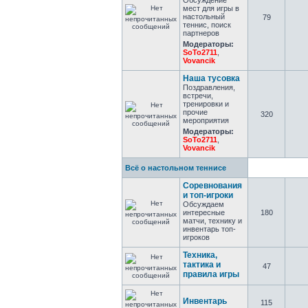
Обсуждение
мест для игры в
настольный
79
теннис, поиск
партнеров
Модераторы:
SoTo2711
,
Vovancik
Наша тусовка
Поздравления,
встречи,
тренировки и
прочие
320
мероприятия
Модераторы:
SoTo2711
,
Vovancik
Всё о настольном теннисе
Соревнования
и топ-игроки
Обсуждаем
интересные
180
матчи, технику и
инвентарь топ-
игроков
Техника,
тактика и
47
правила игры
Инвентарь
115