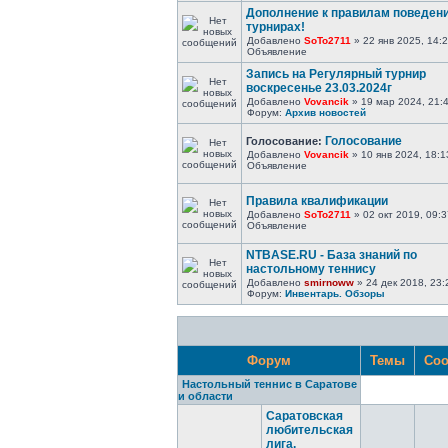
Дополнение к правилам поведени
турнирах!
Добавлено
SoTo2711
» 22 янв 2025, 14:
Объявление
Запись на Регулярный турнир
воскресенье 23.03.2024г
Добавлено
Vovancik
» 19 мар 2024, 21:
Форум:
Архив новостей
Голосование
Голосование:
Добавлено
Vovancik
» 10 янв 2024, 18:1
Объявление
Правила квалификации
Добавлено
SoTo2711
» 02 окт 2019, 09:3
Объявление
NTBASE.RU - База знаний по
настольному теннису
Добавлено
smirnoww
» 24 дек 2018, 23:
Форум:
Инвентарь. Обзоры
Форум
Темы
Соо
Настольный теннис в Саратове
и области
Саратовская
любительская
лига.