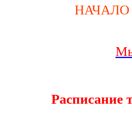
НАЧАЛО Т
Мы
Расписание т