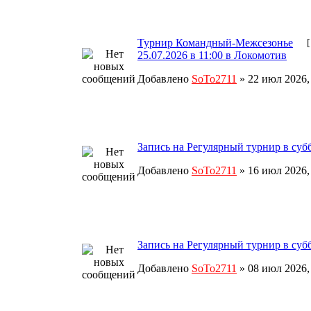
Турнир Командный-Межсезонье
25.07.2026 в 11:00 в Локомотив
Добавлено
SoTo2711
» 22 июл 2026,
Запись на Регулярный турнир в субб
Добавлено
SoTo2711
» 16 июл 2026,
Запись на Регулярный турнир в субб
Добавлено
SoTo2711
» 08 июл 2026,