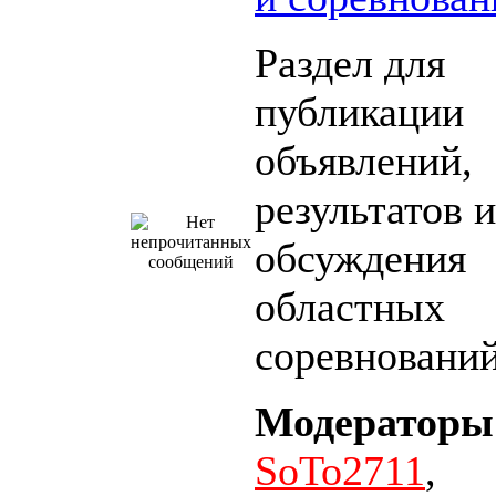
Раздел для
публикации
объявлений,
результатов и
обсуждения
областных
соревновани
Модераторы
SoTo2711
,