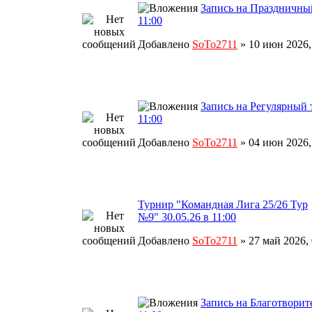
Запись на Праздничный
11:00
Добавлено
SoTo2711
» 10 июн 2026,
Запись на Регулярный 
11:00
Добавлено
SoTo2711
» 04 июн 2026,
Турнир "Командная Лига 25/26 Тур
№9" 30.05.26 в 11:00
Добавлено
SoTo2711
» 27 май 2026,
Запись на Благотворит