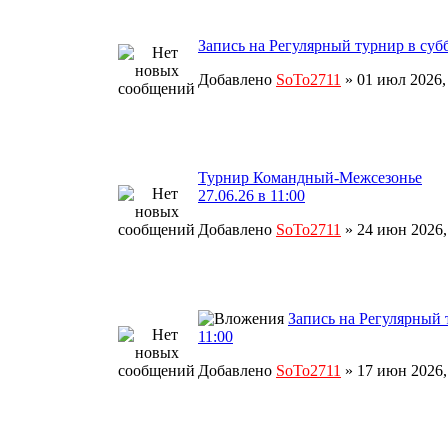
Запись на Регулярный турнир в субб
Добавлено
SoTo2711
» 01 июл 2026,
Турнир Командный-Межсезонье
27.06.26 в 11:00
Добавлено
SoTo2711
» 24 июн 2026,
Запись на Регулярный 
11:00
Добавлено
SoTo2711
» 17 июн 2026,