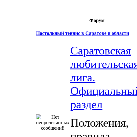
Форум
Настольный теннис в Саратове и области
Саратовская
любительска
лига.
Официальны
раздел
Положения,
правила,