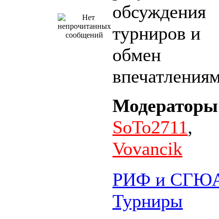
обсуждения
турниров и
обмен
впечатления
Модераторы
SoTo2711
,
Vovancik
РИФ и СГЮ
Турниры