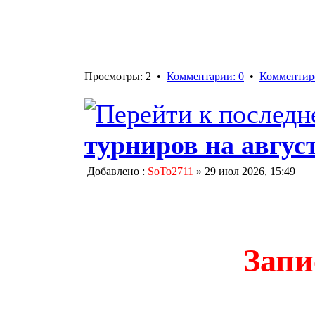
Просмотры: 2 •
Комментарии: 0
•
Комментир
турниров на август
Добавлено :
SoTo2711
» 29 июл 2026, 15:49
Запи