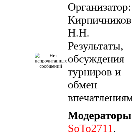
Организатор:
Кирпичников
Н.Н.
Результаты,
обсуждения
турниров и
обмен
впечатления
Модераторы
SoTo2711
,