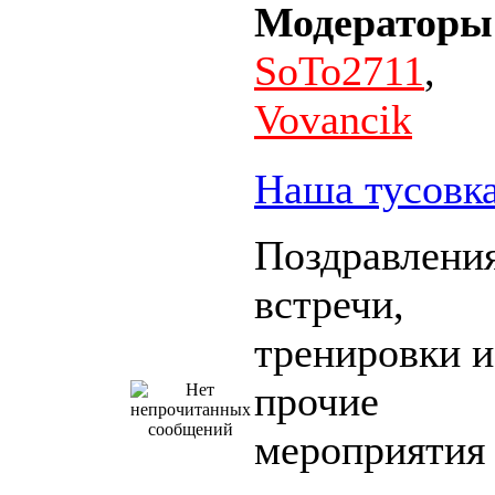
Модераторы
SoTo2711
,
Vovancik
Наша тусовк
Поздравления
встречи,
тренировки и
прочие
мероприятия