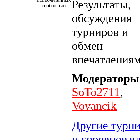
Результаты,
обсуждения
турниров и
обмен
впечатления
Модераторы
SoTo2711
,
Vovancik
Другие турн
и соревнован