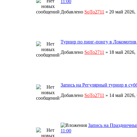
11:00
Добавлено
SoTo2711
» 20 май 2026,
Турнир по пинг-понгу в Локомотив 2
Добавлено
SoTo2711
» 18 май 2026,
Запись на Регулярный турнир в субб
Добавлено
SoTo2711
» 14 май 2026,
Запись на Праздничный
11:00