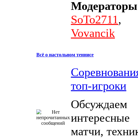
Модераторы
SoTo2711
,
Vovancik
Всё о настольном теннисе
Соревновани
топ-игроки
Обсуждаем
интересные
матчи, техни