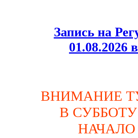
Запись на Рег
01.08.2026
ВНИМАНИЕ ТУ
В СУББОТУ!
НАЧАЛО Т