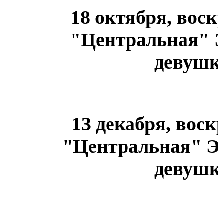
18 октября, вос
"Центральная" Эн
девушк
13 декабря, вос
"Центральная" Эн
девушк