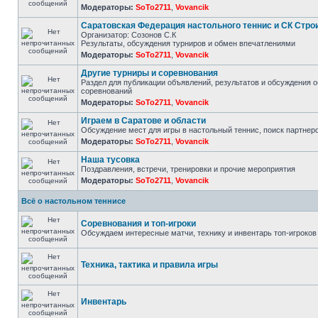
Модераторы:
SoTo2711
,
Vovancik
Саратовская Федерация настольного теннис и СК Стро
Организатор: Созонов С.К
Результаты, обсуждения турниров и обмен впечатлениями
Модераторы:
SoTo2711
,
Vovancik
Другие турниры и соревнования
Раздел для публикации объявлений, результатов и обсуждения 
соревнований
Модераторы:
SoTo2711
,
Vovancik
Играем в Саратове и области
Обсуждение мест для игры в настольный теннис, поиск партнер
Модераторы:
SoTo2711
,
Vovancik
Наша тусовка
Поздравления, встречи, тренировки и прочие мероприятия
Модераторы:
SoTo2711
,
Vovancik
Всё о настольном теннисе
Соревнования и топ-игроки
Обсуждаем интересные матчи, технику и инвентарь топ-игроков
Техника, тактика и правила игры
Инвентарь