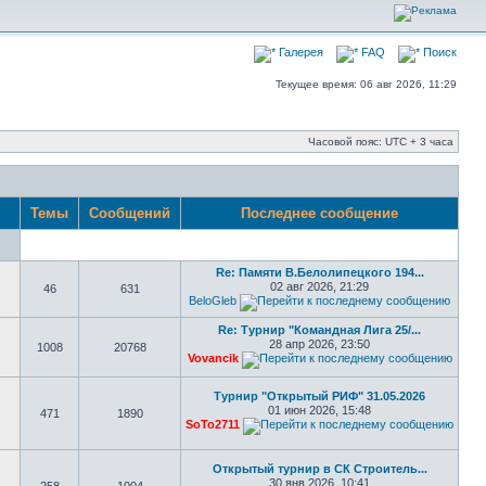
Галерея
FAQ
Поиск
Текущее время: 06 авг 2026, 11:29
Часовой пояс: UTC + 3 часа
Темы
Сообщений
Последнее сообщение
Re: Памяти В.Белолипецкого 194...
02 авг 2026, 21:29
46
631
BeloGleb
Re: Турнир "Командная Лига 25/...
28 апр 2026, 23:50
1008
20768
Vovancik
Турнир "Открытый РИФ" 31.05.2026
01 июн 2026, 15:48
471
1890
SoTo2711
Открытый турнир в СК Строитель...
30 янв 2026, 10:41