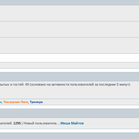
крытых и гостей: 49 (основано на активности пользователей за последние 5 минут)
и
,
Топ-игроки Лиги
,
Тренера
вателей:
1295
| Новый пользователь:
. Миша Майтов