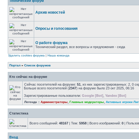
Технический форум
Архив новостей
Опросы и голосования
О работе форума
Технический раздел, все вопросы и предложения - сюда
Удалить cookies форума
|
Наша команда
Портал
»
Список форумов
Кто сейчас на форуме
Сейчас посетителей на форуме:
51
, из них зарегистрированных: 2, 0 с
Больше всего посетителей (
2347
) на форуме было 23 окт 2025, 06:16
Зарегистрированные пользователи:
Google [Bot]
,
Yandex [Bot]
Легенда ::
Администраторы
,
Главные модераторы
,
Активные игроки Лиг
Статистика
Всего сообщений:
48167
| Тем:
5958
| Всего изображений:
0
| Пользо
Вход