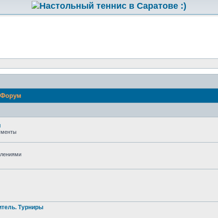
Форум
л
кументы
тлениями
итель. Турниры