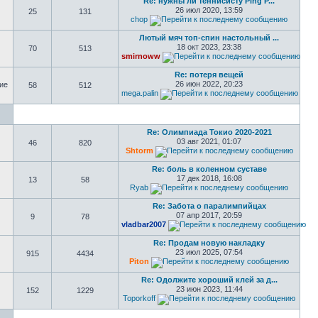
Re: нужны ли теннисисту Ping P...
26 июл 2020, 13:59
25
131
chop
Лютый мяч топ-спин настольный ...
18 окт 2023, 23:38
70
513
smirnoww
Re: потеря вещей
26 июн 2022, 20:23
ие
58
512
mega.palin
Re: Олимпиада Токио 2020-2021
03 авг 2021, 01:07
46
820
Shtorm
Re: боль в коленном суставе
17 дек 2018, 16:08
13
58
Ryab
Re: Забота о паралимпийцах
07 апр 2017, 20:59
9
78
vladbar2007
Re: Продам новую накладку
23 июл 2025, 07:54
915
4434
Piton
Re: Одолжите хороший клей за д...
23 июн 2023, 11:44
152
1229
Toporkoff