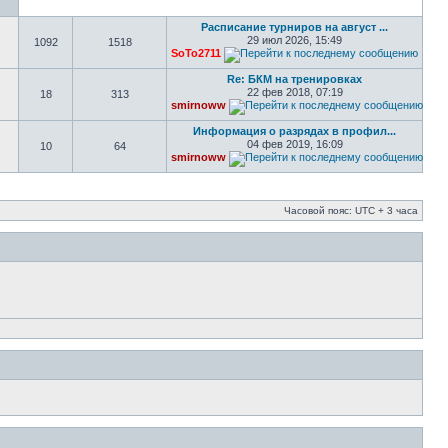
Расписание турниров на август ...
29 июл 2026, 15:49
1092
1518
SoTo2711
Re: БКМ на тренировках
22 фев 2018, 07:19
18
313
smirnoww
Информация о разрядах в профил...
04 фев 2019, 16:09
10
64
smirnoww
Часовой пояс: UTC + 3 часа