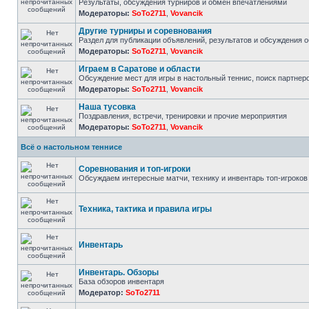
Результаты, обсуждения турниров и обмен впечатлениями
Модераторы:
SoTo2711
,
Vovancik
Другие турниры и соревнования
Раздел для публикации объявлений, результатов и обсуждения 
Модераторы:
SoTo2711
,
Vovancik
Играем в Саратове и области
Обсуждение мест для игры в настольный теннис, поиск партнер
Модераторы:
SoTo2711
,
Vovancik
Наша тусовка
Поздравления, встречи, тренировки и прочие мероприятия
Модераторы:
SoTo2711
,
Vovancik
Всё о настольном теннисе
Соревнования и топ-игроки
Обсуждаем интересные матчи, технику и инвентарь топ-игроков
Техника, тактика и правила игры
Инвентарь
Инвентарь. Обзоры
База обзоров инвентаря
Модератор:
SoTo2711