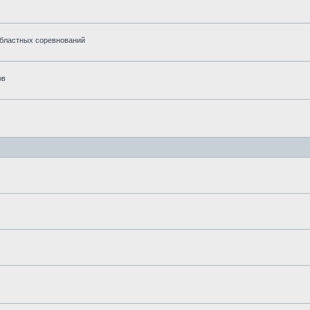
областных соревнований
ов