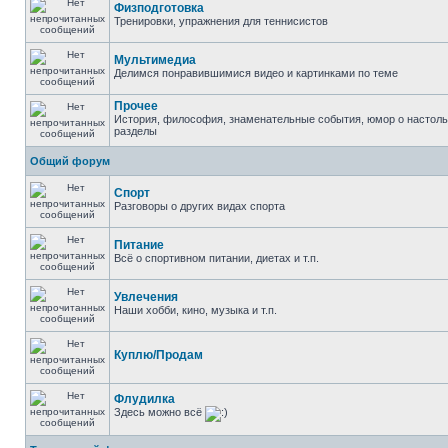
Физподготовка
Тренировки, упражнения для теннисистов
Мультимедиа
Делимся понравившимися видео и картинками по теме
Прочее
История, философия, знаменательные события, юмор о настольн
разделы
Общий форум
Спорт
Разговоры о других видах спорта
Питание
Всё о спортивном питании, диетах и т.п.
Увлечения
Наши хобби, кино, музыка и т.п.
Куплю/Продам
Флудилка
Здесь можно всё