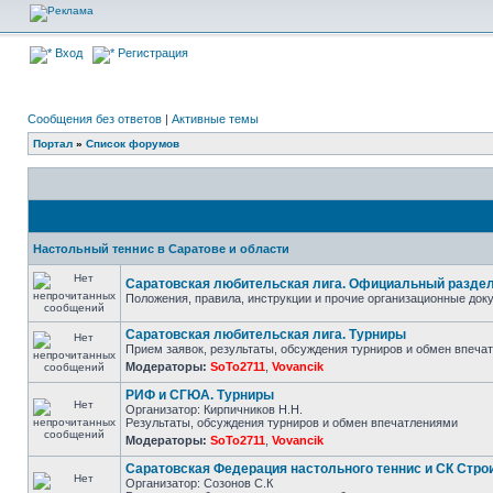
Вход
Регистрация
Сообщения без ответов
|
Активные темы
Портал
»
Список форумов
Настольный теннис в Саратове и области
Саратовская любительская лига. Официальный разде
Положения, правила, инструкции и прочие организационные до
Саратовская любительская лига. Турниры
Прием заявок, результаты, обсуждения турниров и обмен впеча
Модераторы:
SoTo2711
,
Vovancik
РИФ и СГЮА. Турниры
Организатор: Кирпичников Н.Н.
Результаты, обсуждения турниров и обмен впечатлениями
Модераторы:
SoTo2711
,
Vovancik
Саратовская Федерация настольного теннис и СК Стро
Организатор: Созонов С.К