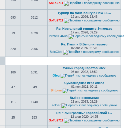
258
1004
SoTo2711
Турнир по пинг-понгу в РИФ 15 ...
12 апр 2026, 13:46
693
3312
SoTo2711
Re: Настольный теннис в Энгельсе
17 апр 2026, 09:29
79
1020
Pirate064Rus
Re: Памяти В.Белолипецкого
02 авг 2026, 21:28
320
2206
BeloGleb
Умный город Саратов 2022
05 сен 2022, 13:52
180
1691
Oleg
Сумасшедшая игра слева
01 ноя 2021, 00:11
47
349
Shtorm
Выбор основания
21 апр 2023, 02:29
115
1740
soloist
Re: Чем играешь? Европейский Т...
12 фев 2020, 14:25
25
153
SoTo2711