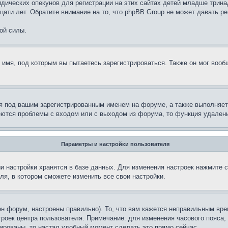
дических опекунов для регистрации на этих сайтах детей младше тринад
ати лет. Обратите внимание на то, что phpBB Group не может давать р
ой силы.
 имя, под которым вы пытаетесь зарегистрироваться. Также он мог воо
я под вашим зарегистрированным именем на форуме, а также выполняет 
еются проблемы с входом или с выходом из форума, то функция удалени
Параметры и настройки пользователя
и настройки хранятся в базе данных. Для изменения настроек нажмите 
ля, в котором сможете изменить все свои настройки.
н форум, настроены правильно). То, что вам кажется неправильным вр
троек центра пользователя. Примечание: для изменения часового пояса,
ированы, то настал удобный момент сделать это прямо сейчас.