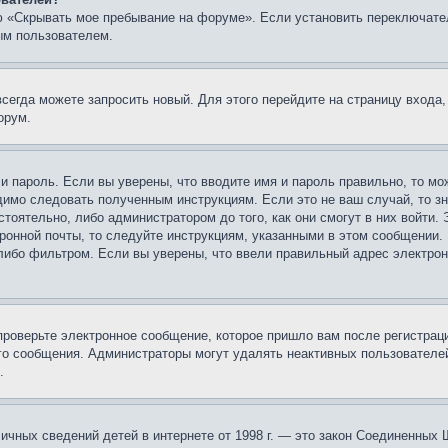
ю «Скрывать мое пребывание на форуме». Если установить переключате
ым пользователем.
всегда можете запросить новый. Для этого перейдите на страницу входа
орум.
 и пароль. Если вы уверены, что вводите имя и пароль правильно, то м
одимо следовать полученным инструкциям. Если это не ваш случай, то зн
тоятельно, либо администратором до того, как они смогут в них войти.
ронной почты, то следуйте инструкциям, указанными в этом сообщении.
либо фильтром. Если вы уверены, что ввели правильный адрес электронн
проверьте электронное сообщение, которое пришло вам после регистрац
ого сообщения. Администраторы могут удалять неактивных пользователе
.
те личных сведений детей в интернете от 1998 г. — это закон Соединенн