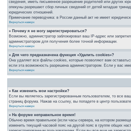
сведения, иметь письменное разрешение родителей или других юри
опекуны разрешают сбор личных сведений от детей младше тринадц
юридических отношений.
Примечание переводчика: в России данный акт не имеет юридическ
Вернуться наверх
» Почему я не могу зарегистрироваться?
Возможно, администратор заблокировал ваш IP-адрес или запретил
администратором для получения более точной информации.
Вернуться наверх
» Для чего предназначена функция «Удалить cookies»?
Она удаляет все файлы cookies, которые позволяют вам оставатьс
если эта возможность разрешена администратором. Если у вас им
Вернуться наверх
» Как изменить мои настройки?
Если вы являетесь зарегистрированным пользователем, то все ваш
страниц форума. Нажав на ссылку, вы попадете в центр пользовате
Вернуться наверх
» На форуме неправильное время!
Обычно время правильное (если часы сервера, на котором размеще
изменить текущий часовой пояс на другой пояс в группе общих нас
зарегистрированным пользователем. Если вы все еще не зарегистр