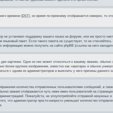
него времени (
DST
), но время по-прежнему отображается неверно, то эт
ор не установил поддержку вашего языка на форуме, или же просто ник
м языковый пакет. Если такого пакета не существует, то не стесняйтесь
ю информацию можно получить на сайте phpBB (ссылка на него находитс
две картинки. Одно из них может относиться к вашему званию, обычно э
но более крупное изображение, известно как «аватара» и обычно уника
аться с одним из администраторов и выяснить у него причины данного з
бражения количества отправленных пользователями сообщений, а такж
бычно звания отображаются чуть ниже имен пользователей на страницах
администрацией. Пожалуйста, не злоупотребляйте отправкой ненужных 
ого, что администратор просто-напросто уменьшит количество отправле
а.