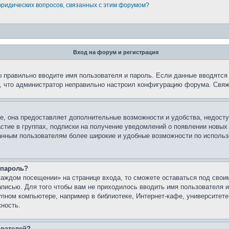
юридических вопросов, связанных с этим форумом?
Вход на форум и регистрация
вы правильно вводите имя пользователя и пароль. Если данные вводятся
о, что администратор неправильно настроил конфигурацию форума. Свяж
е, она предоставляет дополнительные возможности и удобства, недосту
астие в группах, подписки на получение уведомлений о появлении новых
ованным пользователям более широкие и удобные возможности по испол
 пароль?
каждом посещении» на странице входа, то сможете оставаться под свои
записью. Для того чтобы вам не приходилось вводить имя пользователя
упном компьютере, например в библиотеке, Интернет-кафе, университете
жность.
ователей?