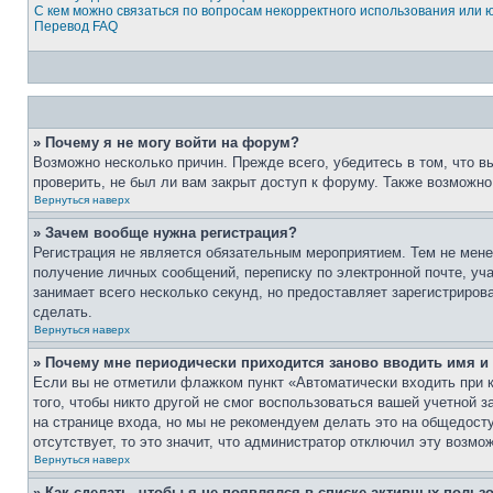
С кем можно связаться по вопросам некорректного использования или 
Перевод FAQ
» Почему я не могу войти на форум?
Возможно несколько причин. Прежде всего, убедитесь в том, что 
проверить, не был ли вам закрыт доступ к форуму. Также возможн
Вернуться наверх
» Зачем вообще нужна регистрация?
Регистрация не является обязательным мероприятием. Тем не мене
получение личных сообщений, переписку по электронной почте, уч
занимает всего несколько секунд, но предоставляет зарегистрир
сделать.
Вернуться наверх
» Почему мне периодически приходится заново вводить имя и
Если вы не отметили флажком пункт «Автоматически входить при 
того, чтобы никто другой не смог воспользоваться вашей учетной 
на странице входа, но мы не рекомендуем делать это на общедост
отсутствует, то это значит, что администратор отключил эту возмо
Вернуться наверх
» Как сделать, чтобы я не появлялся в списке активных польз