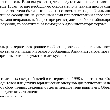
еля и пароль. Если вы уверены, что вводите имя и пароль правил
ше 13 лет, то вам необходимо следовать полученным инструкциям
е пользователи были активированы самостоятельно, либо админис
ришло сообщение на указанный вами при регистрации адрес эле
казали неправильный адрес при регистрации, либо он заблокир
получили, то обратитесь за помощью к администратору форума.
ль (проверьте электронное сообщение, которое пришло вам пос
жно вы не написали ни одного сообщения. Администраторы могу
принять активное участие в дискуссиях.
защите личных сведений детей в интернете от 1998 г. — это зако
одителей или других юридических опекунов для регистрации на
ют сбор личных сведений от детей младше тринадцати лет. Обра
юридических отношений.
ической силы.