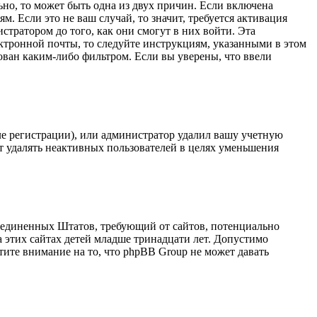
ьно, то может быть одна из двух причин. Если включена
. Если это не ваш случай, то значит, требуется активация
тратором до того, как они смогут в них войти. Эта
ктронной почты, то следуйте инструкциям, указанными в этом
ован каким-либо фильтром. Если вы уверены, что ввели
ле регистрации), или администратор удалил вашу учетную
т удалять неактивных пользователей в целях уменьшения
н Соединенных Штатов, требующий от сайтов, потенциально
 этих сайтах детей младше тринадцати лет. Допустимо
тите внимание на то, что phpBB Group не может давать