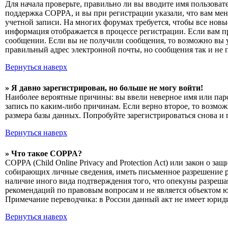
Для начала проверьте, правильно ли вы вводите имя пользоват
поддержка COPPA, и вы при регистрации указали, что вам мень
учетной записи. На многих форумах требуется, чтобы все новы
информация отображается в процессе регистрации. Если вам п
сообщении. Если вы не получили сообщения, то возможно вы у
правильный адрес электронной почты, но сообщения так и не 
Вернуться наверх
» Я давно зарегистрирован, но больше не могу войти!
Наиболее вероятные причины: вы ввели неверное имя или паро
запись по каким-либо причинам. Если верно второе, то возмо
размера базы данных. Попробуйте зарегистрироваться снова и 
Вернуться наверх
» Что такое COPPA?
COPPA (Child Online Privacy and Protection Act) или закон о 
собирающих личные сведения, иметь письменное разрешение р
наличие иного вида подтверждения того, что опекуны разреша
рекомендаций по правовым вопросам и не является объектом 
Примечание переводчика: в России данный акт не имеет юрид
Вернуться наверх